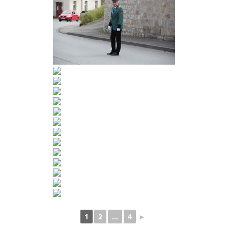
1
2
...
4
►