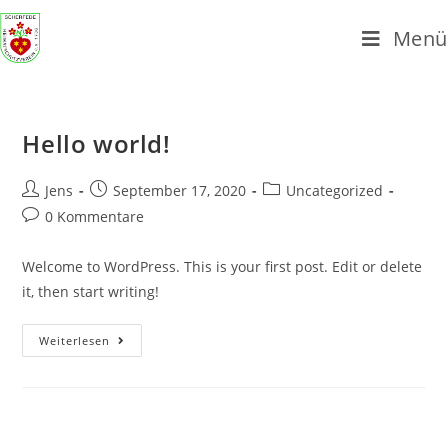
Zum
Menü
Inhalt
springen
Hello world!
Beitrags-
Beitrag
Beitrags-
Jens
September 17, 2020
Uncategorized
Autor:
veröffentlicht:
Kategorie:
Beitrags-
0 Kommentare
Kommentare:
Welcome to WordPress. This is your first post. Edit or delete
it, then start writing!
Hello
Weiterlesen
world!